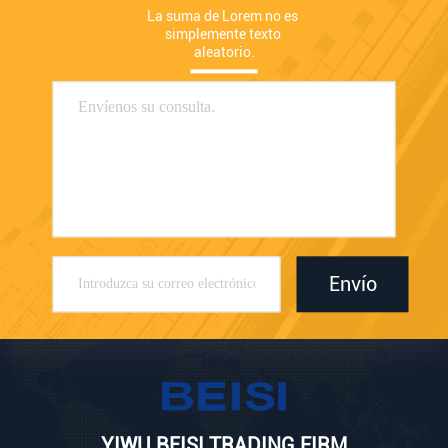
La suma de Lorem no es 
simplemente texto 
aleatorio.
Envío
YIWU BEISI TRADING FIRM