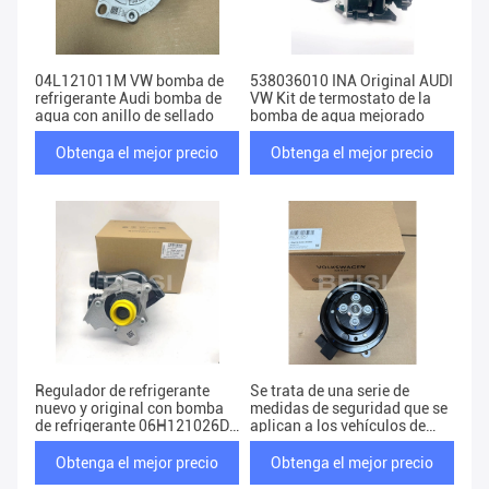
04L121011M VW bomba de
538036010 INA Original AUDI
refrigerante Audi bomba de
VW Kit de termostato de la
agua con anillo de sellado
bomba de agua mejorado
Obtenga el mejor precio
Obtenga el mejor precio
Regulador de refrigerante
Se trata de una serie de
nuevo y original con bomba
medidas de seguridad que se
de refrigerante 06H121026DS
aplican a los vehículos de
para VW AUDI
motor.
Obtenga el mejor precio
Obtenga el mejor precio