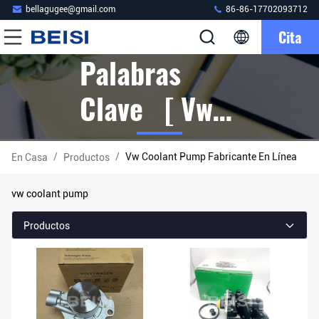
bellagugee@gmail.com
86-86-17702093712
Cita
Palabras
Clave [ Vw
Coolant
/
/
Vw Coolant Pump Fabricante En Línea
En Casa
Productos
Pump ]
vw coolant pump
Partido 5
Productos
Productos