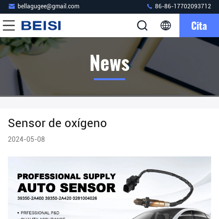
bellagugee@gmail.com
86-86-17702093712
Cita
News
Sensor de oxígeno
2024-05-08