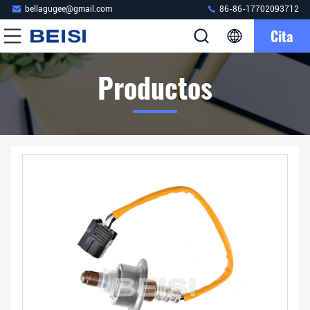
bellagugee@gmail.com
86-86-17702093712
Cita
Productos