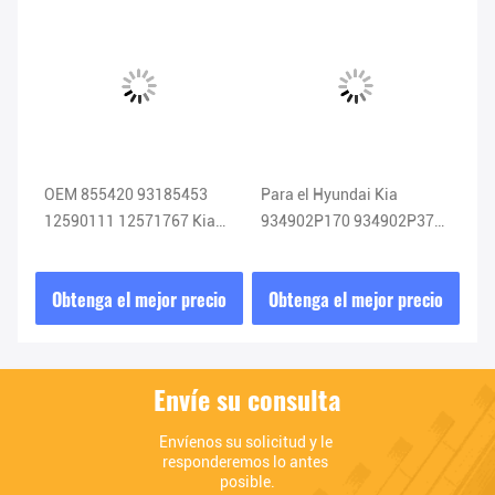
Cee
OEM 855420 93185453
Para el Hyundai Kia
NU
12590111 12571767 Kia
934902P170 934902P370
O2
Sensor de oxígeno Sensor
934902P110 Airbag Reloj
25
Lambda
Primavera 93490-2P170
de
io
Obtenga el mejor precio
Obtenga el mejor precio
O
Envíe su consulta
Envíenos su solicitud y le 
responderemos lo antes 
posible.