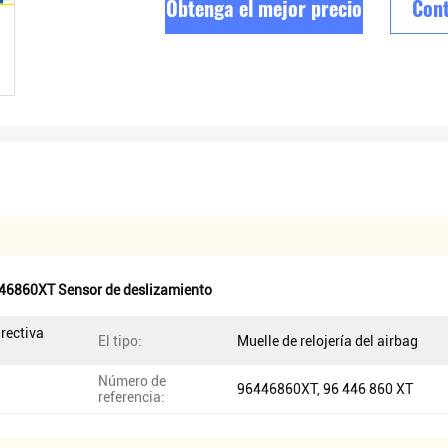
Obtenga el mejor precio
Cont
6860XT Sensor de deslizamiento
irectiva
El tipo:
Muelle de relojería del airbag
Número de
96446860XT, 96 446 860 XT
referencia: