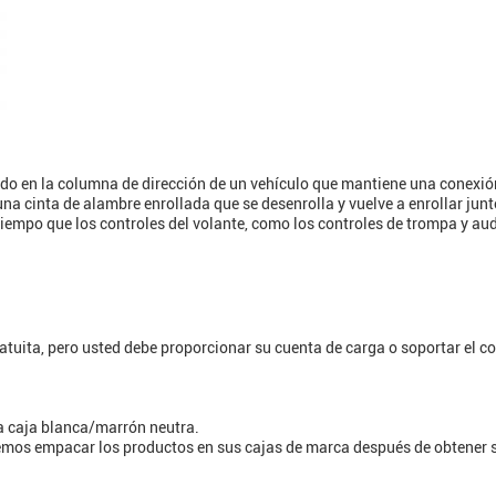
uado en la columna de dirección de un vehículo que mantiene una conexión 
a cinta de alambre enrollada que se desenrolla y vuelve a enrollar junto
tiempo que los controles del volante, como los controles de trompa y a
uita, pero usted debe proporcionar su cuenta de carga o soportar el cos
 caja blanca/marrón neutra.
demos empacar los productos en sus cajas de marca después de obtener s