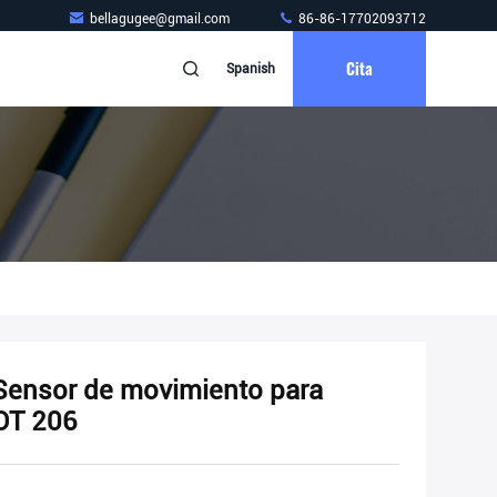
bellagugee@gmail.com
86-86-17702093712
Cita
Spanish
ensor de movimiento para
OT 206