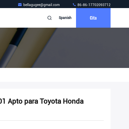
bellagugee@gmail.com
86-86-17702093712
Cita
Spanish
1 Apto para Toyota Honda