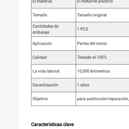
El material
El metal+el plástico
Tamaño
Tamaño original
Cantidades de
1 PCS
embalaje
Aplicación
Partes del motor
Calidad
Testado al 100%
La vida laboral
10,000 kilómetros
Garantización
1 años
Objetivo
para sustitución/reparación
Características clave