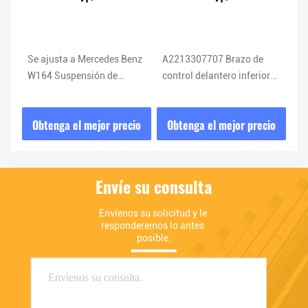
Se ajusta a Mercedes Benz
A2213307707 Brazo de
A2
W164 Suspensión de
control delantero inferior
Br
amortiguación
W216 CL550 Brazo de
de
A1643203031 1643203031
control de Mercedes Benz
C2
io
Obtenga el mejor precio
Obtenga el mejor precio
O
Envíe su consulta
Envíenos su solicitud y le 
responderemos lo antes 
posible.