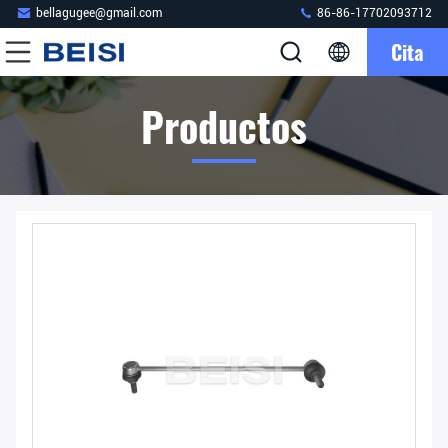
bellagugee@gmail.com
86-86-17702093712
Cita
Productos