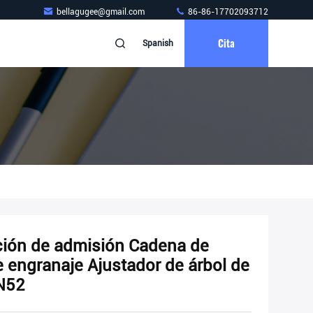
bellagugee@gmail.com
86-86-17702093712
Cita
Spanish
ión de admisión Cadena de
 engranaje Ajustador de árbol de
N52