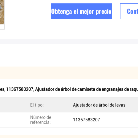
Obtenga el mejor precio
Cont
jes
,
11367583207
,
Ajustador de árbol de camiseta de engranajes de raq
El tipo:
Ajustador de árbol de levas
Número de
11367583207
referencia: