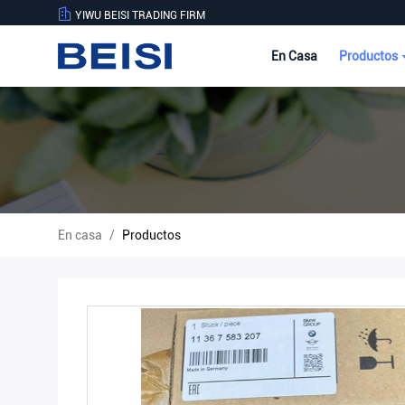
YIWU BEISI TRADING FIRM
En Casa
Productos
En casa
/
Productos